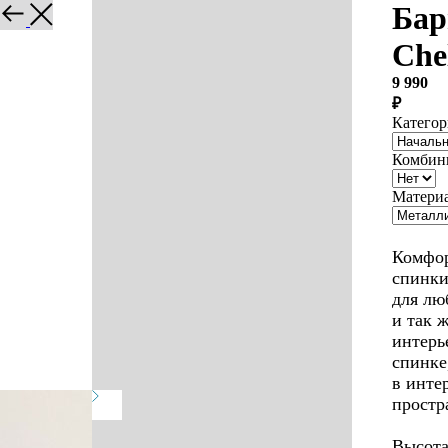
Назад
Бар
Che
9 990
₽
Категор
Комбин
Матери
Оформи
Комфор
спинки
для лю
и так 
интерье
спинке
в инте
простр
Высота