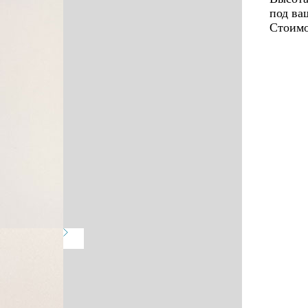
под ва
Стоимо