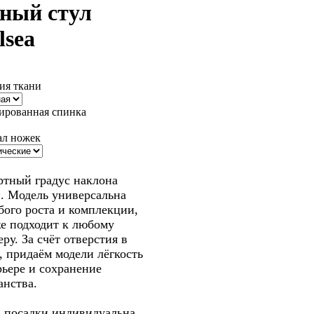
ный стул
lsea
ия ткани
ированная спинка
ал ножек
ть заказ
тный градус наклона
. Модель универсальна
бого роста и комплекции,
же подходит к любому
ру. За счёт отверстия в
, придаём модели лёгкость
рьере и сохранение
анства.
 посадки индивидуальна